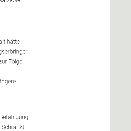
rsatzlose
lt hätte
gserbringer
ur Folge.
längere
 Befähigung
 Schränkt