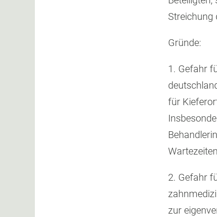
Beteiligten
Streichung 
Gründe:
1. Gefahr f
deutschland
für Kiefero
Insbesonder
Behandlerin
Wartezeiten
2. Gefahr fü
zahnmedizin
zur eigenv