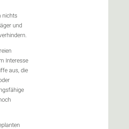
 nichts
träger und
verhindern.
reien
im Interesse
ffe aus, die
oder
tungsfähige
 noch
geplanten