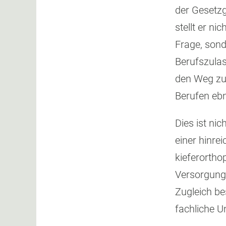
der Gesetzg
stellt er ni
Frage, sond
Berufszulas
den Weg zu
Berufen ebn
Dies ist ni
einer hinre
kieferortho
Versorgungss
Zugleich be
fachliche U