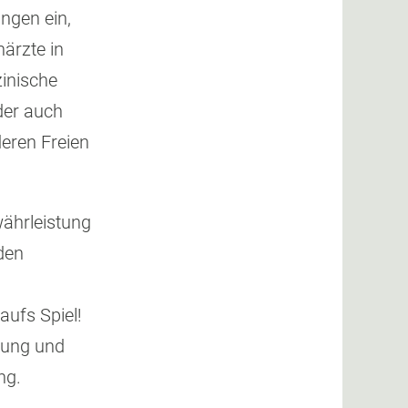
ngen ein,
närzte in
inische
der auch
eren Freien
währleistung
den
aufs Spiel!
tung und
ng.