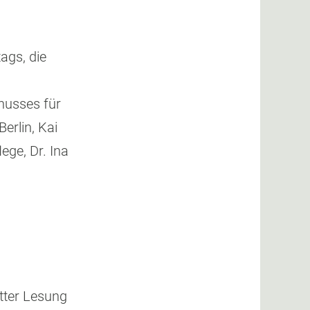
ags, die
husses für
erlin, Kai
ege, Dr. Ina
itter Lesung