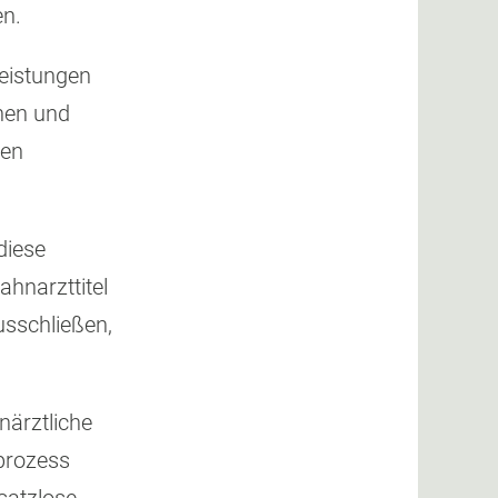
en.
Leistungen
nnen und
den
diese
hnarzttitel
usschließen,
närztliche
prozess